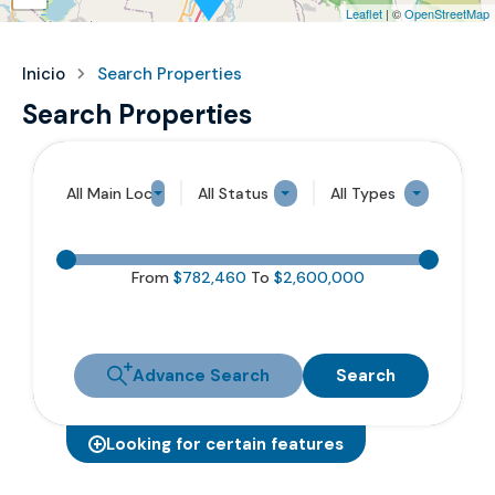
Leaflet
| ©
OpenStreetMap
Inicio
Search Properties
Search Properties
All Main Locations
All Status
All Types
From
$782,460
To
$2,600,000
Advance Search
Search
Looking for certain features