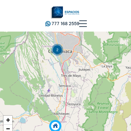
777 168 2559
2
+
−